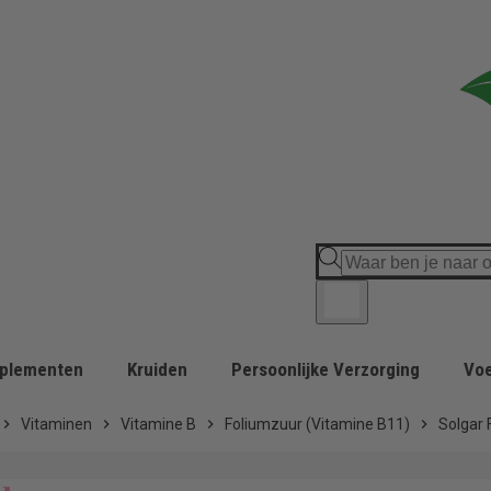
plementen
Kruiden
Persoonlijke Verzorging
Vo
hevron_right
Vitaminen
chevron_right
Vitamine B
chevron_right
Foliumzuur (Vitamine B11)
chevron_right
Solgar 