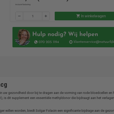
Inclusief belasting
shopping_cart
remove
add
In winkelwagen
mcg
l in uw gezondheid door bij te dragen aan de vorming van rode bloedcellen en
1), is dit supplement een essentiële methyldonor die bijdraagt aan het verlage
er willen worden, biedt Solgar Folacin een significante bijdrage aan de gez