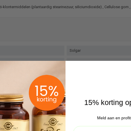
Anti-klontermiddelen (plantaardig stearinezuur, siliciumdioxide) , Cellulose g
Solgar
100
15% korting o
Meld aan en profit
Email