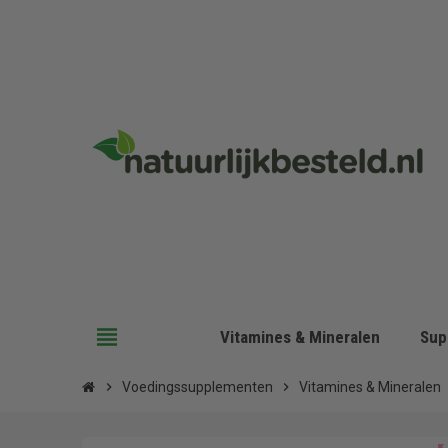
view_headline
Vitamines & Mineralen
Sup
chevron_right
Voedingssupplementen
chevron_right
Vitamines & Mineralen
c