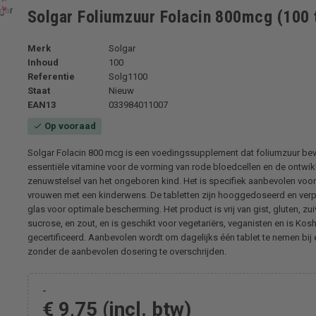
ut_map
Solgar Foliumzuur Folacin 800mcg (100 
Merk
Solgar
Inhoud
100
Referentie
Solg1100
Staat
Nieuw
EAN13
033984011007
Op vooraad
check
Solgar Folacin 800 mcg is een voedingssupplement dat foliumzuur bev
essentiële vitamine voor de vorming van rode bloedcellen en de ontwik
zenuwstelsel van het ongeboren kind. Het is specifiek aanbevolen voo
vrouwen met een kinderwens. De tabletten zijn hooggedoseerd en verp
glas voor optimale bescherming. Het product is vrij van gist, gluten, zuiv
sucrose, en zout, en is geschikt voor vegetariërs, veganisten en is Kos
gecertificeerd. Aanbevolen wordt om dagelijks één tablet te nemen bij 
zonder de aanbevolen dosering te overschrijden.
-
€ 9,75
(incl. btw)