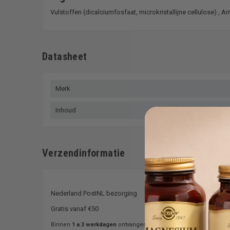
Vulstoffen (dicalciumfosfaat, microkristallijne cellulose) , 
Datasheet
Merk
Inhoud
Verzendinformatie
Nederland PostNL bezorging
€3,95
Gratis vanaf €50
Binnen
1 a 3 werkdagen
ontvangen.