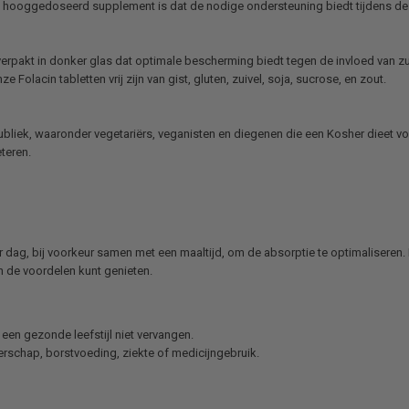
en hooggedoseerd supplement is dat de nodige ondersteuning biedt tijdens de
s verpakt in donker glas dat optimale bescherming biedt tegen de invloed van zuu
Folacin tabletten vrij zijn van gist, gluten, zuivel, soja, sucrose, en zout.
publiek, waaronder vegetariërs, veganisten en diegenen die een Kosher dieet 
teren.
 dag, bij voorkeur samen met een maaltijd, om de absorptie te optimaliseren. 
an de voordelen kunt genieten.
en gezonde leefstijl niet vervangen.
rschap, borstvoeding, ziekte of medicijngebruik.