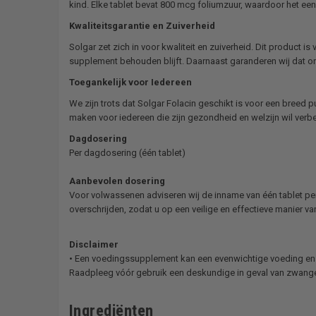
kind. Elke tablet bevat 800 mcg foliumzuur, waardoor het e
Kwaliteitsgarantie en Zuiverheid
Solgar zet zich in voor kwaliteit en zuiverheid. Dit product i
supplement behouden blijft. Daarnaast garanderen wij dat onze 
Toegankelijk voor Iedereen
We zijn trots dat Solgar Folacin geschikt is voor een breed 
maken voor iedereen die zijn gezondheid en welzijn wil verbe
Dagdosering
Per dagdosering (één tablet)
Aanbevolen dosering
Voor volwassenen adviseren wij de inname van één tablet per
overschrijden, zodat u op een veilige en effectieve manier v
Disclaimer
• Een voedingssupplement kan een evenwichtige voeding en e
Raadpleeg vóór gebruik een deskundige in geval van zwange
Ingrediënten