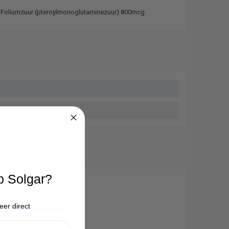
om , Foliumzuur (pteroylmonoglutaminezuur) 800mcg.
p Solgar?
eer direct