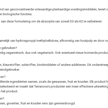
an geconcentreerde volwaardige plantaardige voedingsmiddelen, levert voed
en biologische functies.
 aan deze formulering om de absorptie van zowel D3 als K2 te verbeteren.
 namelijk van hydroxypropyl methylcellulose, afkomstig van houtpulp en door o
ie gebruiken?
ledig veganistisch, dus ook vegetarisch. Ook eventueel nieuw komende producte
en, kleurstoffen, vulstoffen, bindmiddelen of andere additieven. Dit onderstre
 eindgebruiker.
ten?
lende ingrediënten samen, zoals de gewassen, fruit en kruiden. Elk product 
geselecteerd en maakt dat Terranova’s producten een meer effectieve uitwerkin
n het product.
en?
n, groenten, fruit en kruiden vers zijn gevriesdroogd.