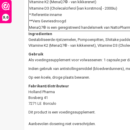
Vitamine K2 (MenaQ7® - van kikkererwt)
Vitamine D3 (Cholecalciferol [van korstmos] - 2000iu)
* Referentie inname
9,6
**Vers Gevriesdroogd
MenaQ7® is een geregistreerd handelsmerk van NattoPhar
Ingredienten
Gestabiliseerde rijstzemelen, Pompoenpitten, Shiitake padde
Vitamine K2 (MenaQ7® - van kikkererwt), Vitamine D3 (Choleca
Gebruik
Als voedingssupplement voor volwassenen: 1 capsule per da
Indien gebruik van antistollingsmiddel (bloedverdunners), m
Op een koele, droge plaats bewaren.
Fabrikant/distributeur
Holland Pharma
Bosberg 41
7271 LE Borculo
Dit product is een voedingssupplement.
Aanbevolen dosering niet overschrijden.