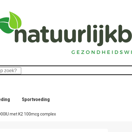
eding
Sportvoeding
000IU met K2 100mcg complex