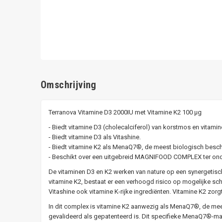
Omschrijving
Terranova Vitamine D3 2000IU met Vitamine K2 100 µg
- Biedt vitamine D3 (cholecalciferol) van korstmos en vitamin
- Biedt vitamine D3 als Vitashine.
- Biedt vitamine K2 als MenaQ7®, de meest biologisch besch
- Beschikt over een uitgebreid MAGNIFOOD COMPLEX ter onde
De vitaminen D3 en K2 werken van nature op een synergetisch
vitamine K2, bestaat er een verhoogd risico op mogelijke sc
Vitashine ook vitamine K-rijke ingrediënten. Vitamine K2 zorgt 
In dit complex is vitamine K2 aanwezig als MenaQ7®, de mee
gevalideerd als gepatenteerd is. Dit specifieke MenaQ7®-mat