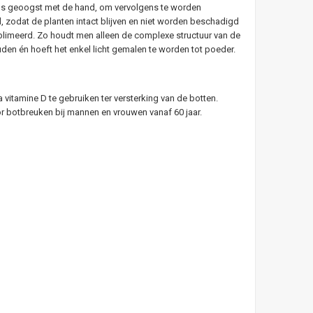
veaus geoogst met de hand, om vervolgens te worden
d, zodat de planten intact blijven en niet worden beschadigd
ublimeerd. Zo houdt men alleen de complexe structuur van de
uden én hoeft het enkel licht gemalen te worden tot poeder.
itamine D te gebruiken ter versterking van de botten.
oor botbreuken bij mannen en vrouwen vanaf 60 jaar.