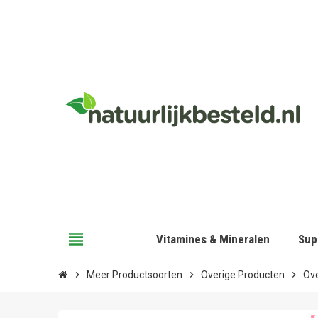
view_headline
Vitamines & Mineralen
Sup
chevron_right
Meer Productsoorten
chevron_right
Overige Producten
chevron_right
Ov