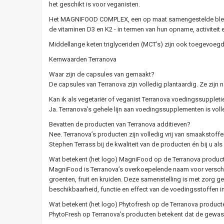
het geschikt is voor veganisten.
Het MAGNIFOOD COMPLEX, een op maat samengestelde blend v
de vitaminen D3 en K2 - in termen van hun opname, activiteit 
Middellange keten triglyceriden (MCT’s) zijn ook toegevoegd
Kernwaarden Terranova
Waar zijn de capsules van gemaakt?
De capsules van Terranova zijn volledig plantaardig. Ze zijn
Kan ik als vegetariër of veganist Terranova voedingssupplet
Ja. Terranova’s gehele lijn aan voedingssupplementen is vol
Bevatten de producten van Terranova additieven?
Nee. Terranova’s producten zijn volledig vrij van smaakstoff
Stephen Terrass bij de kwaliteit van de producten én bij u als
Wat betekent (het logo) MagniFood op de Terranova produc
MagniFood is Terranova’s overkoepelende naam voor verschil
groenten, fruit en kruiden. Deze samenstelling is met zorg 
beschikbaarheid, functie en effect van de voedingsstoffen i
Wat betekent (het logo) Phytofresh op de Terranova product
PhytoFresh op Terranova’s producten betekent dat de gewasse