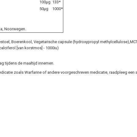
100µg
133*
50µg
1000*
ma, Noorwegen.
stoel, Boerenkool, Vegetarische capsule (hydroxypropyl methylcellulose),MCT 
lciferol [van korstmos] - 1000iu)
g tijdens de maaltijd innemen.
edicatie zoals Warfarine of andere voorgeschreven medicatie, raadpleeg een a