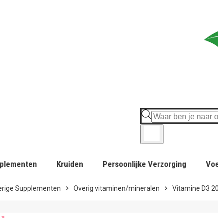
plementen
Kruiden
Persoonlijke Verzorging
Vo
erige Supplementen
chevron_right
Overig vitaminen/mineralen
chevron_right
Vitamine D3 2