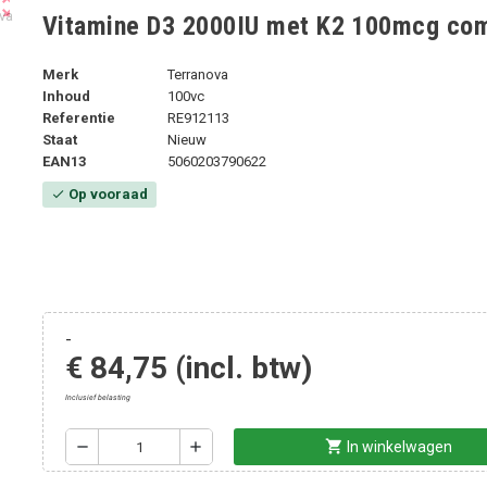
ut_map
Vitamine D3 2000IU met K2 100mcg co
Merk
Terranova
Inhoud
100vc
Referentie
RE912113
Staat
Nieuw
EAN13
5060203790622
Op vooraad
check
-
€ 84,75
(incl. btw)
Inclusief belasting
shopping_cart
remove
add
In winkelwagen