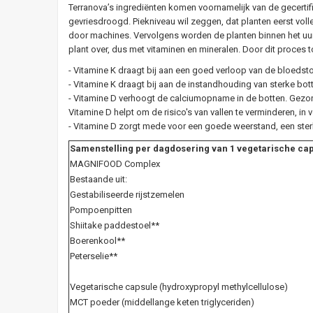
Terranova’s ingrediënten komen voornamelijk van de gecertif
gevriesdroogd. Piekniveau wil zeggen, dat planten eerst volle
door machines. Vervolgens worden de planten binnen het uur 
plant over, dus met vitaminen en mineralen. Door dit proces 
- Vitamine K draagt bij aan een goed verloop van de bloedsto
- Vitamine K draagt bij aan de instandhouding van sterke bot
- Vitamine D verhoogt de calciumopname in de botten. Gezon
Vitamine D helpt om de risico's van vallen te verminderen, in
- Vitamine D zorgt mede voor een goede weerstand, een sterk
Samenstelling per dagdosering van 1 vegetarische ca
MAGNIFOOD Complex
Bestaande uit:
Gestabiliseerde rijstzemelen
Pompoenpitten
Shiitake paddestoel**
Boerenkool**
Peterselie**
Vegetarische capsule (hydroxypropyl methylcellulose)
MCT poeder (middellange keten triglyceriden)