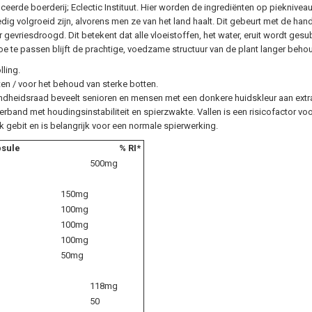
iceerde boerderij; Eclectic Instituut. Hier worden de ingrediënten op piekni
dig volgroeid zijn, alvorens men ze van het land haalt. Dit gebeurt met de han
gevriesdroogd. Dit betekent dat alle vloeistoffen, het water, eruit wordt ges
toe te passen blijft de prachtige, voedzame structuur van de plant langer beho
lling.
ten / voor het behoud van sterke botten.
dheidsraad beveelt senioren en mensen met een donkere huidskleur aan extra v
 verband met houdingsinstabiliteit en spierzwakte. Vallen is een risicofactor v
 gebit en is belangrijk voor een normale spierwerking.
psule
% RI*
500mg
150mg
100mg
100mg
100mg
50mg
118mg
50