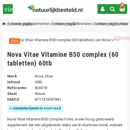
0
view_headline
chevron_right
chevron_right
chevron_right
chevron
Voedingssupplementen
Vitamines & Mineralen
Vitaminen
Vitam
zoom
-26%
Nova Vitae Vitamine B50 complex (60
tabletten) 60tb
Merk
Nova Vitae
Inhoud
60tb
Referentie
826018
Staat
Nieuw
EAN13
8717473097841
Laatste items in voorraad
notifications_active
Nova Vitae Vitamine B50 Complex Forte, is een hoog gedoseerd
supplement dat een uitgebreide reeks van B-vitamines bevat, evenals