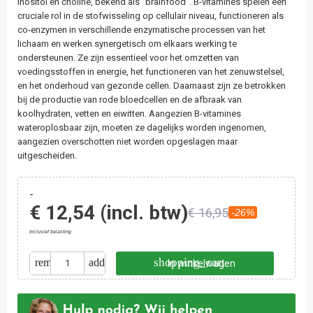
Inositol en choline, bekend als "brainfood". B-vitamines spelen een
cruciale rol in de stofwisseling op cellulair niveau, functioneren als
co-enzymen in verschillende enzymatische processen van het
lichaam en werken synergetisch om elkaars werking te
ondersteunen. Ze zijn essentieel voor het omzetten van
voedingsstoffen in energie, het functioneren van het zenuwstelsel,
en het onderhoud van gezonde cellen. Daarnaast zijn ze betrokken
bij de productie van rode bloedcellen en de afbraak van
koolhydraten, vetten en eiwitten. Aangezien B-vitamines
wateroplosbaar zijn, moeten ze dagelijks worden ingenomen,
aangezien overschotten niet worden opgeslagen maar
uitgescheiden.
-
€ 12,54
(incl. btw)
€ 16,95
-26%
Inclusief belasting
shopping_cart
remove
add
In winkelwagen