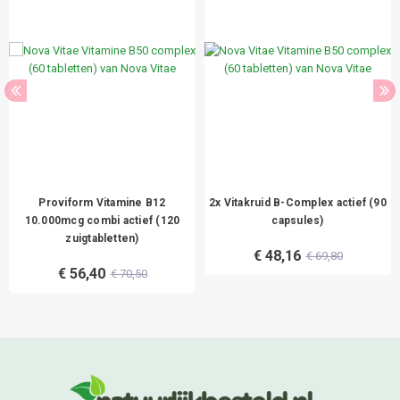
Proviform Vitamine B12
2x Vitakruid B-Complex actief (90
10.000mcg combi actief (120
capsules)
zuigtabletten)
€ 48,16
€ 69,80
€ 56,40
€ 70,50