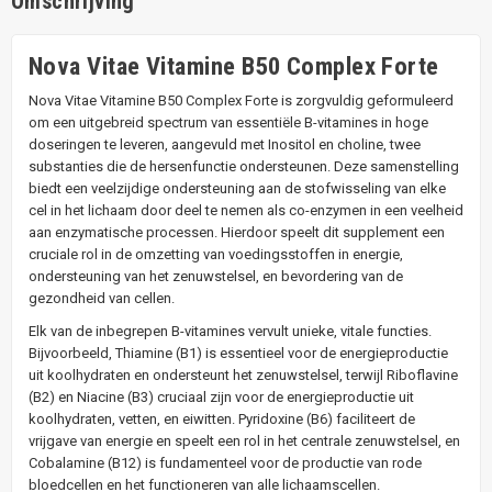
Omschrijving
Nova Vitae Vitamine B50 Complex Forte
Nova Vitae Vitamine B50 Complex Forte is zorgvuldig geformuleerd
om een uitgebreid spectrum van essentiële B-vitamines in hoge
doseringen te leveren, aangevuld met Inositol en choline, twee
substanties die de hersenfunctie ondersteunen. Deze samenstelling
biedt een veelzijdige ondersteuning aan de stofwisseling van elke
cel in het lichaam door deel te nemen als co-enzymen in een veelheid
aan enzymatische processen. Hierdoor speelt dit supplement een
cruciale rol in de omzetting van voedingsstoffen in energie,
ondersteuning van het zenuwstelsel, en bevordering van de
gezondheid van cellen.
Elk van de inbegrepen B-vitamines vervult unieke, vitale functies.
Bijvoorbeeld, Thiamine (B1) is essentieel voor de energieproductie
uit koolhydraten en ondersteunt het zenuwstelsel, terwijl Riboflavine
(B2) en Niacine (B3) cruciaal zijn voor de energieproductie uit
koolhydraten, vetten, en eiwitten. Pyridoxine (B6) faciliteert de
vrijgave van energie en speelt een rol in het centrale zenuwstelsel, en
Cobalamine (B12) is fundamenteel voor de productie van rode
bloedcellen en het functioneren van alle lichaamscellen.