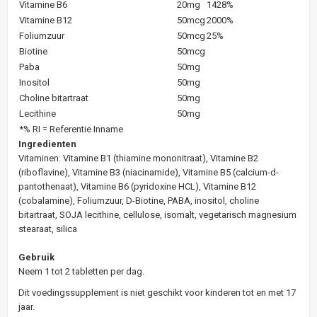
Vitamine B6
20mg
1428%
Vitamine B12
50mcg
2000%
Foliumzuur
50mcg
25%
Biotine
50mcg
Paba
50mg
Inositol
50mg
Choline bitartraat
50mg
Lecithine
50mg
*% RI = Referentie Inname
Ingredienten
Vitaminen: Vitamine B1 (thiamine mononitraat), Vitamine B2
(riboflavine), Vitamine B3 (niacinamide), Vitamine B5 (calcium-d-
pantothenaat), Vitamine B6 (pyridoxine HCL), Vitamine B12
(cobalamine), Foliumzuur, D-Biotine, PABA, inositol, choline
bitartraat, SOJA lecithine, cellulose, isomalt, vegetarisch magnesium
stearaat, silica
Gebruik
Neem 1 tot 2 tabletten per dag.
Dit voedingssupplement is niet geschikt voor kinderen tot en met 17
jaar.