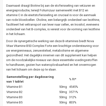
Daarnaast draagt Biotine bij aan de stofwisseling van vetzuren en
energieproductie, terwijl Foliumzuur samenwerkt met B12 en
vitamine C in de eiwitstofwisseling en cruciaal is voor de aanmaak
van rode bloedcellen. Choline, een belangrijk onderdeel van lecithine,
faciliteert het vettransport van lever naar cellen, en Inositol, eveneens
onderdeel van het B-complex, is vereist voor de vorming van lecithine
in het lichaam.
Door de synergetische werking van deze B-vitamines biedt Nova
Vitae Vitamine B50 Complex Forte een krachtige ondersteuning voor
uw energieniveaus, zenuwstelsel, metabolisme en algemene
gezondheid. Het dagelijks innemen van dit supplement kan helpen
om de noodzakelijke niveaus van deze essentiële voedingsstoffen
te handhaven, gezien hun wateroplosbaarheid en het onvermogen
van het lichaam om deze op te slaan.
Samenstelling per dagdosering
% RI*
van 1 tablet
Vitamine B1
50mg
4545%
Vitamine B2
50mg
3571%
Vitamine B3
50mg
312%
Vitamine B5
50mg
833%